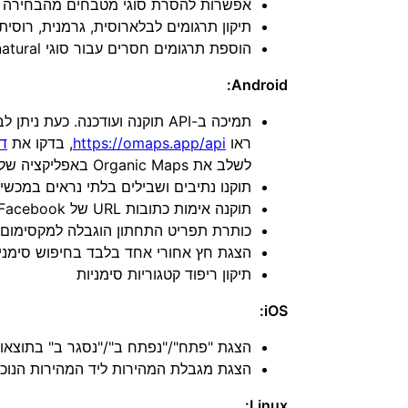
אפשרות להסרת סוגי מטבחים מהבחירה 
תיקון תרגומים לבלארוסית, גרמנית, רוסית 
הוספת תרגומים חסרים עבור סוגי OSM natural=* ו-amenity=events_venue
Android:
תמיכה ב-API תוקנה ועודכנה. כע
ראו
https://omaps.app/api
, בדקו את
דוג
לשלב את Organic Maps באפליקציה שלכם.
תוקנו נתיבים ושבילים בלתי נראים במכשירי wei Mali-G72
תוקנה אימות כתובות URL של Facebook
כותרת תפריט התחתון הוגבלה למקסימום 3 שורות
הצגת חץ אחורי אחד בלבד בחיפוש סימני
תיקון ריפוד קטגוריות סימניות
iOS:
הצגת "פתח"/"נפתח ב"/"נסגר ב" בתוצאו
הצגת מגבלת המהירות ליד המהירות הנוכח
Linux: