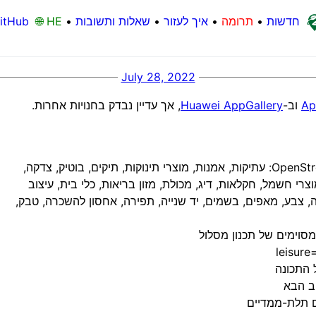
חדשות
•
תרומה
•
איך לעזור
•
שאלות ותשובות
•
🌐 HE
itHub
July 28, 2022
Ap
וב-
Huawei AppGallery
, אך עדיין נבדק בחנויות אחרות.
נוספו סוגי חנויות חסרים מתגיות OpenStreetMap: עתיקות, אמנות, מוצרי תינוקות, תיקים, בוטיק, צדקה,
צרי חשמל, חקלאות, דיג, מכולת, מזון בריאות, כלי בית, עיצוב
נה, צבע, מאפים, בשמים, יד שנייה, תפירה, אחסון להשכרה, טבק,
סוימים של תכנון מסלול
 התכונה
ב הבא