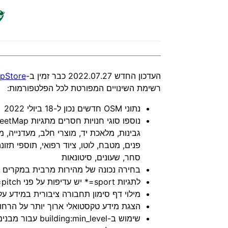
העדכון החדש 2022.07.27 כבר זמין ב-
pStore
רשימת השינויים המפורטת לכל הפלטפורמות:
נתוני OSM חדשים נכון ל-18 ביולי 2022
גבינות, מלאכת יד, מוצרי חלב, מעדנייה, מו
פנים, מטבח, לוטו, ציוד רפואי, תוספי תזו
סחר, שעונים, סיטונאות
בחירה נכונה של מהירות מרבית במקרים מ
לתגיות sport=* יש עדיפות על פני leisure=pitch
מילוי דף סימון תחבורה ציבורית במידע על
הצגת מידע טקסטואלי ארוך יותר על הרחו
שימוש ב-building:min_level עבור מבנים תלת-ממדיים