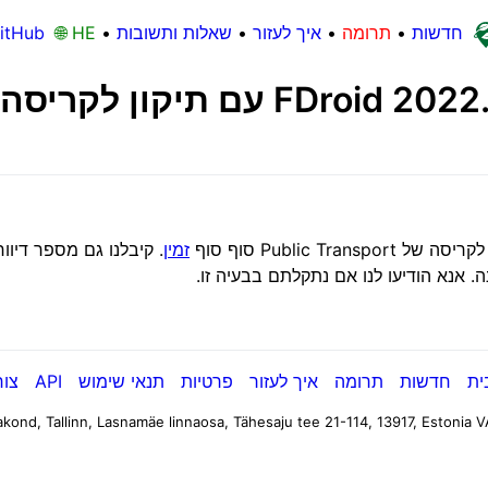
חדשות
•
תרומה
•
איך לעזור
•
שאלות ותשובות
•
🌐 HE
itHub
זמין
. קיבלנו גם מספר דיו
 אנא הודיעו לנו אם נתקלתם בבעיה זו.
ית
חדשות
תרומה
איך לעזור
פרטיות
תנאי שימוש
API
צור
kond, Tallinn, Lasnamäe linnaosa, Tähesaju tee 21-114, 13917, Estonia
V