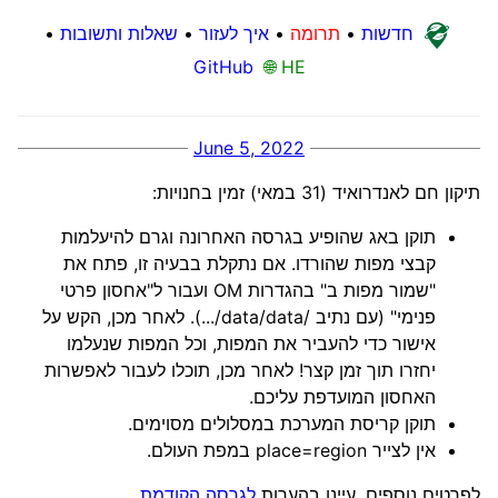
חדשות
•
תרומה
•
איך לעזור
•
שאלות ותשובות
•
GitHub
🌐 HE
June 5, 2022
תיקון חם לאנדרואיד (31 במאי) זמין בחנויות:
תוקן באג שהופיע בגרסה האחרונה וגרם להיעלמות
קבצי מפות שהורדו. אם נתקלת בבעיה זו, פתח את
"שמור מפות ב" בהגדרות OM ועבור ל"אחסון פרטי
פנימי" (עם נתיב /data/data/...). לאחר מכן, הקש על
אישור כדי להעביר את המפות, וכל המפות שנעלמו
יחזרו תוך זמן קצר! לאחר מכן, תוכלו לעבור לאפשרות
האחסון המועדפת עליכם.
תוקן קריסת המערכת במסלולים מסוימים.
אין לצייר place=region במפת העולם.
לפרטים נוספים, עיינו בהערות
לגרסה הקודמת
.