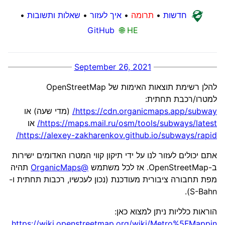
חדשות
•
תרומה
•
איך לעזור
•
שאלות ותשובות
•
GitHub
🌐 HE
September 26, 2021
להלן רשימת תוצאות האימות של OpenStreetMap
למטרו/רכבת תחתית:
https://cdn.organicmaps.app/subway/
(מדי שעה) או
https://maps.mail.ru/osm/tools/subways/latest/
או
https://alexey-zakharenkov.github.io/subways/rapid/
אתם יכולים לעזור לנו על ידי תיקון קווי המטרו האדומים ישירות
ב-OpenStreetMap. אז לכל משתמש
@OrganicMaps
תהיה
מפת תחבורה ציבורית מעודכנת (נכון לעכשיו, רכבות תחתית ו-
S-Bahn).
הוראות כלליות ניתן למצוא כאן:
https://wiki.openstreetmap.org/wiki/Metro%5FMappin