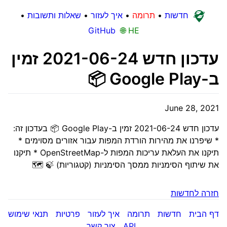
חדשות
•
תרומה
•
איך לעזור
•
שאלות ותשובות
•
GitHub
🌐 HE
עדכון חדש 2021-06-24 זמין
ב-Google Play 📦
June 28, 2021
עדכון חדש 2021-06-24 זמין ב-Google Play 📦 בעדכון זה:
* שיפרנו את מהירות הורדת המפות עבור אזורים מסוימים *
תיקנו את העלאת עריכות המפות ל-OpenStreetMap * תיקנו
את שיתוף הסימניות ממסך הסימניות (קטגוריות) 🍃 🗺
חזרה לחדשות
דף הבית
חדשות
תרומה
איך לעזור
פרטיות
תנאי שימוש
API
צור קשר