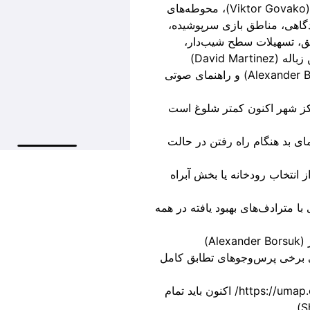
درمان آبی Kneipp، راه‌آهن‌های مینیاتوری (Viktor Govako)، محوطه‌های
گاهی، مناطق بازی سرپوشیده،
یق، تسهیلات سطح شیب‌دار،
David Ma)
ترجمه‌های رابط برنامه اسلوونیایی (Alexander Borsuk) و راهنمای صوتی
اکز شهر اکنون کمتر شلوغ است
بد هنگام راه رفتن در حالت
 انتخاب رودخانه یا بخش آبراه
 مترادف‌های بهبود یافته در همه
A)
ی برخی پرس‌وجوهای تطابق کامل
واردات GeoJSON از https://umap.openstreetmap.fr/ اکنون باید تمام