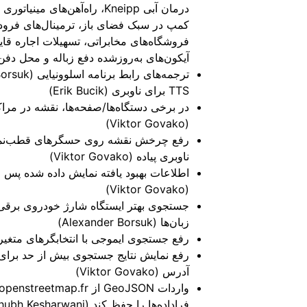
کمپ در سبک فضای باز، ترمینال‌های فرود
فروشگاه‌های مخابراتی، تسهیلات اجاره قا
آیکون‌های به‌روز‌شده دفع زباله و محل دفن زباله (rtinez
TTS برای ناوبری (Erik Bucik)
در برخی دستگاه‌ها/صفحه‌ها، نقشه در مر
(Viktor Govako)
رفع چرخش نقشه روی حسگرهای قطب‌نمای 
ناوبری پیاده (Viktor Govako)
اطلاعات بهبود یافته نمایش داده شده پس از
(Viktor Govako)
جستجوی بهتر ایستگاه شارژ خودروی برقی با
زبان‌ها (Alexander Borsuk)
رفع جستجوی ایموجی با انتخابگرهای متغیر (lexander Borsuk
رفع نمایش نتایج جستجوی بیش از حد برا
آدرس (Viktor Govako)
فراداده‌ها را حفظ کند (Shubh Kesharwani)