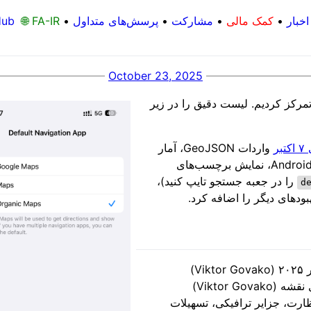
اخبار
•
کمک مالی
•
مشارکت
•
پرسش‌های متداول
•
🌐 FA-IR
Hub
October 23, 2025
بودها تمرکز کردیم. لیست دقیق را در زیر
ر
واردات GeoJSON، آمار
ضبط مسیر، نمایش محدودیت سرعت در Android Auto، نمایش برچسب‌های
را در جعبه جستجو تایپ کنید)،
Viktor G)
ایستگاه‌های نظارت، جزایر ترافیکی، تسهیلات