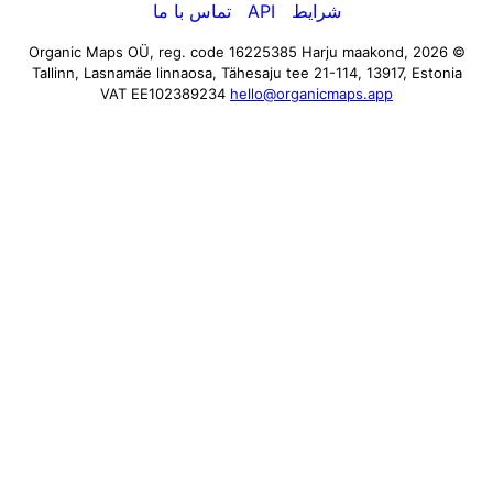
شرایط
API
تماس با ما
Harju maakond,
© 2026 Organic Maps OÜ, reg. code 16225385
Tallinn, Lasnamäe linnaosa, Tähesaju tee 21-114, 13917, Estonia
VAT EE102389234
hello@organicmaps.app