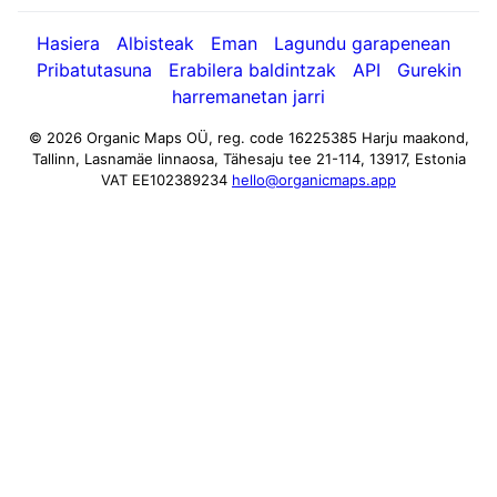
Hasiera
Albisteak
Eman
Lagundu garapenean
Pribatutasuna
Erabilera baldintzak
API
Gurekin
harremanetan jarri
© 2026 Organic Maps OÜ, reg. code 16225385
Harju maakond,
Tallinn, Lasnamäe linnaosa, Tähesaju tee 21-114, 13917, Estonia
VAT EE102389234
hello@organicmaps.app