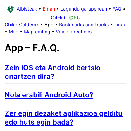
Albisteak
•
Eman
•
Lagundu garapenean
•
FAQ
•
GitHub
🌐 EU
Ohiko Galderak
•
App
•
Bookmarks and tracks
•
Linux
•
Map
•
Map editing
•
Voice directions
App – F.A.Q.
Zein iOS eta Android bertsio
onartzen dira?
Nola erabili Android Auto?
Zer egin dezaket aplikazioa gelditu
edo huts egin bada?