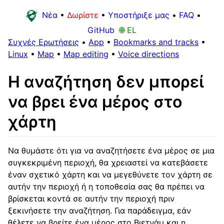
Νέα
•
Δωρίστε
•
Υποστήριξε μας
•
FAQ
•
GitHub
🌐 EL
Συχνές Ερωτήσεις
•
App
•
Bookmarks and tracks
•
Linux
•
Map
•
Map editing
•
Voice directions
Η αναζήτηση δεν μπορεί
να βρει ένα μέρος στο
χάρτη
Να θυμάστε ότι για να αναζητήσετε ένα μέρος σε μια
συγκεκριμένη περιοχή, θα χρειαστεί να κατεβάσετε
έναν σχετικό χάρτη και να μεγεθύνετε τον χάρτη σε
αυτήν την περιοχή ή η τοποθεσία σας θα πρέπει να
βρίσκεται κοντά σε αυτήν την περιοχή πριν
ξεκινήσετε την αναζήτηση. Για παράδειγμα, εάν
θέλετε να βρείτε ένα μέρος στο Βιετνάμ και η