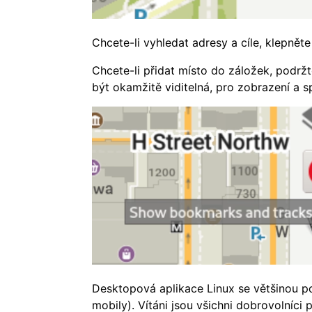
Chcete-li vyhledat adresy a cíle, klepnět
Chcete-li přidat místo do záložek, podržt
být okamžitě viditelná, pro zobrazení a 
Desktopová aplikace Linux se většinou po
mobily). Vítáni jsou všichni dobrovolníci 