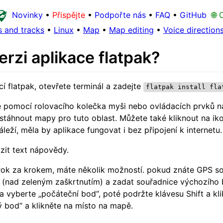
Novinky
•
Přispějte
•
Podpořte nás
•
FAQ
•
GitHub
🌐 
 and tracks
•
Linux
•
Map
•
Map editing
•
Voice direction
rzi aplikace flatpak?
í flatpak, otevřete terminál a zadejte
flatpak install fla
 pomocí rolovacího kolečka myši nebo ovládacích prvků na p
stáhnout mapy pro tuto oblast. Můžete také kliknout na iko
eží, měla by aplikace fungovat i bez připojení k internetu.
zit text nápovědy.
krok za krokem, máte několik možností. pokud znáte GPS 
 (nad zeleným zaškrtnutím) a zadat souřadnice výchozího bo
a vyberte „počáteční bod“, poté podržte klávesu Shift a kl
ý bod“ a klikněte na místo na mapě.