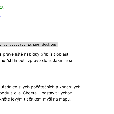
CS
s
thub app.organicmaps.desktop
ravé liště nabídky přiblížit oblast,
nu "stáhnout" vpravo dole. Jakmile si
souřadnice svých počátečních a koncových
du a cíle. Chcete-li nastavit výchozí
ikněte levým tlačítkem myši na mapu.